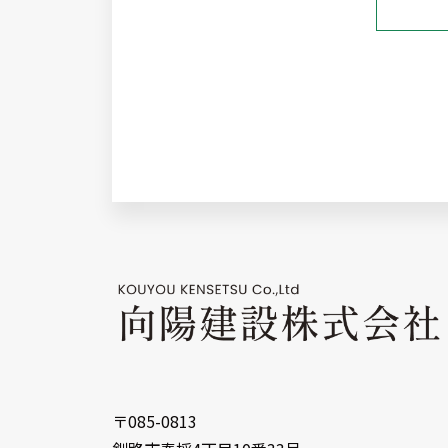
〒085-0813